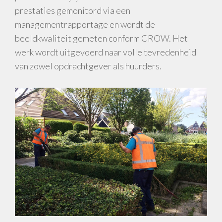
prestaties gemonitord via een
managementrapportage en wordt de
beeldkwaliteit gemeten conform CROW. Het
werk wordt uitgevoerd naar volle tevredenheid
van zowel opdrachtgever als huurders.